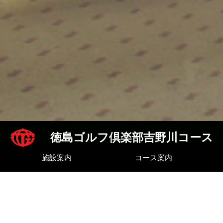
徳島ゴルフ倶楽部吉野川コース
施設案内
コース案内
Press News
2026-07-19:日
お盆フェスティバルのお知らせ
2025-09-14:日
●祝2連覇 長樂彩友選手 県女子アマ選手権