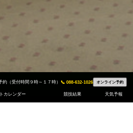
予約（受付時間９時～１７時）
📞 088-632-1026
オンライン予約
トカレンダー
競技結果
天気予報
～
-08-23 月例杯